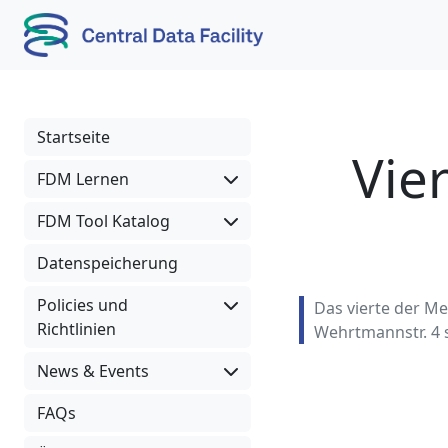
Skip to content
Skip to footer
Startseite
:
Vie
FDM Lernen
FDM Tool Katalog
Datenspeicherung
Policies und
Das vierte der Me
Richtlinien
Wehrtmannstr. 4 s
News & Events
FAQs