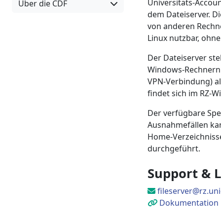
Universitäts‑Accou
Über die CDF
dem Dateiserver. D
von anderen Rechne
Linux nutzbar, ohne
Der Dateiserver ste
Windows‑Rechnern i
VPN‑Verbindung) als
findet sich im RZ‑W
Der verfügbare Spe
Ausnahmefällen kann
Home‑Verzeichnisse
durchgeführt.
Support & L
fileserver@rz.uni
Dokumentation