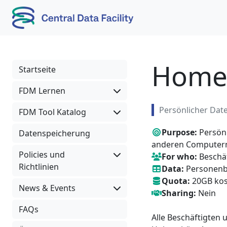
Skip to content
Skip to footer
Home 
Startseite
FDM Lernen
Persönlicher Date
FDM Tool Katalog
Purpose:
Persönl
Datenspeicherung
anderen Computer
Policies und
For who:
Beschäf
Richtlinien
Data:
Personenb
Quota:
20GB kos
News & Events
Sharing:
Nein
FAQs
Alle Beschäftigten 