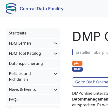
Skip to content
Skip to footer
DMP O
Startseite
FDM Lernen
Erstellen, überpr
FDM Tool Katalog
Datenspeicherung
plan
DMP
Policies und
Richtlinien
Go to DMP Onlin
News & Events
DMPonline unterstü
Datenmanagemen
FAQs
entsprechen. Es w