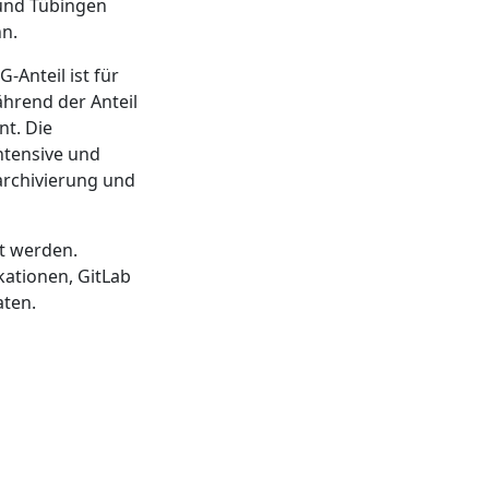
 und Tübingen
n.
Anteil ist für
hrend der Anteil
nt. Die
intensive und
archivierung und
t werden.
kationen, GitLab
aten.