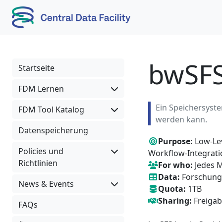
Skip to content
Skip to footer
bwSFS
Startseite
FDM Lernen
Ein Speichersyst
FDM Tool Katalog
werden kann.
Datenspeicherung
Purpose:
Low-Lev
Policies und
Workflow-Integrati
Richtlinien
For who:
Jedes M
Data:
Forschung
News & Events
Quota:
1TB
Sharing:
Freigab
FAQs