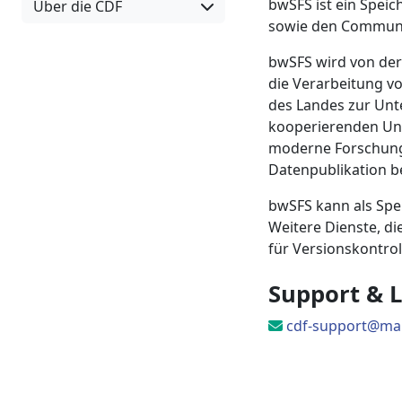
bwSFS ist ein Speic
Über die CDF
sowie den Communi
bwSFS wird von der
die Verarbeitung v
des Landes zur Unt
kooperierenden Univ
moderne Forschungs
Datenpublikation be
bwSFS kann als Spe
Weitere Dienste, d
für Versionskontro
Support & L
cdf-support@mail