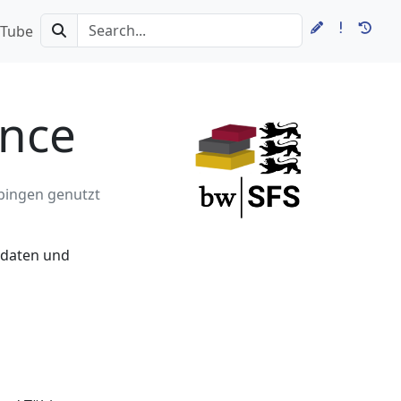
Tube
ence
übingen genutzt
sdaten und