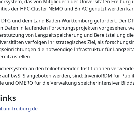
hersystem, das von Mitgliedern der Universitäten Freiburg
ties der HPC‑Cluster NEMO und BinAC genutzt werden kan
 DFG und dem Land Baden‑Württemberg gefördert. Der DFG‑
on Daten in laufenden Forschungsprojekten vorgesehen, wä
erstützung von Langzeitspeicherung und Bereitstellung die
ersitäten verfolgen ihr strategisches Ziel, als forschungs
einrichtungen die notwendige Infrastruktur für Langzeit
reitzustellen.
ichersystem an den teilnehmenden Institutionen verwende
ie auf bwSFS angeboten werden, sind: InvenioRDM für Publi
lle und OMERO für die Verwaltung speicherintensiver Bildd
inks
.uni-freiburg.de